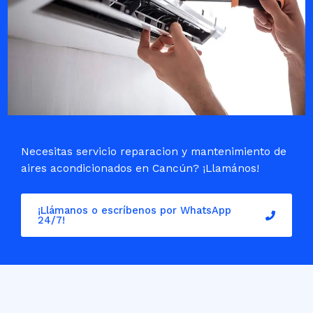
Necesitas servicio reparacion y mantenimiento de
aires acondicionados en Cancún? ¡Llamános!
¡Llámanos o escríbenos por WhatsApp
24/7!